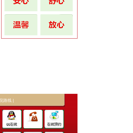
院路线
|