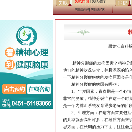
失眠病因
|
失眠治疗
失眠
抑郁
失眠危害
|
失眠症状
黑龙江京科
精神分裂症的发病因素？精神分裂
他们的精神状况失常，并且深深的陷
一下精神分裂症疾病的发病原因会是
精神分裂症的病因有哪些：
1、年岁因素：青春期是一个心情最
非常的灵敏，精神分裂症在这一个时
是一个内排泄系统发育逐步老练的阶
2、生理方面：在这方面首要包括遗
的几率就会高出许多，在器质方面来
思方面，在长期的压力下面，往往会