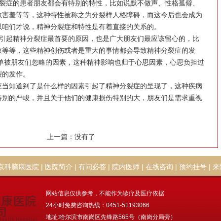
症的患者朋友都会有特别的特性，比如说默不做声、性格孤僻、
散害羞等等，这种特性被称之为分裂样人格障碍，而这今后也会成为
以咱们才说，精神分裂症和特性是有着直接的关系的。
起精神分裂症最首要的原因，也是广大朋友们最应该留心的，比
故等等，这些精神创伤或者是重大的事情都会导致精神分裂症的发
简单被朋友们忽略的因素，这种精神影响也归于心思因素，心思负担过
裂的发作。
当知道到了是什么样的因素引起了精神分裂症的呈现了，这种疾病
特别的严峻，并且关于他们的健康损伤特别的大，朋友们是需求重视
上一篇：没有了
京科脑康医院
|
医院简介
|
有问必答
|
院内医师
|
在线咨询
|
预约挂号
|
来
网站信息仅供参考，不能作为诊疗及医疗依据
24小时免费咨询热线：0451-51193066
地址:哈尔滨市南岗区先锋路565号（南岗分局旁）