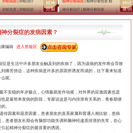
抑郁病因
|
抑郁治疗
精神分裂病因
|
精神分裂危害
精
精神
神经
分裂
衰弱
抑郁危害
|
抑郁症状
神分裂治疗
|
精神分裂症状
精神分裂症的发病因素？
脑康
编辑
进入答疑区
症是生活中许多朋友会触及到的疾病了，因为该病的发作将会导致
入到痛苦傍边，这种疾病是许多的原因所诱发而成的，往下看来知道
什么呢。
不安稳的年岁极点，心情极易发作动摇，对外界的应激因素也是
期也是最简单发病的阶段，专家说这是与内排泄有关系的，青春期便
段的。
传因素和器质因素，患者朋友的直系家属和普通人相比较，患病
说，患者朋友长期会有脑部功能失调和脑神经递质排泄的失常，在心
是引起精神分裂症的最首要的诱因。