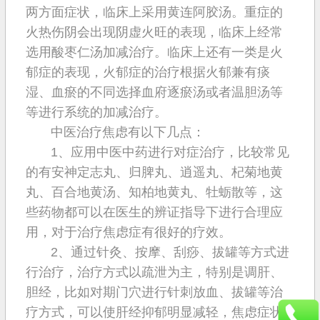
两方面症状，临床上采用黄连阿胶汤。重症的
火热伤阴会出现阴虚火旺的表现，临床上经常
选用酸枣仁汤加减治疗。临床上还有一类是火
郁症的表现，火郁症的治疗根据火郁兼有痰
湿、血瘀的不同选择血府逐瘀汤或者温胆汤等
等进行系统的加减治疗。
中医治疗焦虑有以下几点：
1、应用中医中药进行对症治疗，比较常见
的有安神定志丸、归脾丸、逍遥丸、杞菊地黄
丸、百合地黄汤、知柏地黄丸、牡蛎散等，这
些药物都可以在医生的辨证指导下进行合理应
用，对于治疗焦虑症有很好的疗效。
2、通过针灸、按摩、刮痧、拔罐等方式进
行治疗，治疗方式以疏泄为主，特别是调肝、
胆经，比如对期门穴进行针刺放血、拔罐等治
疗方式，可以使肝经抑郁明显减轻，焦虑症状