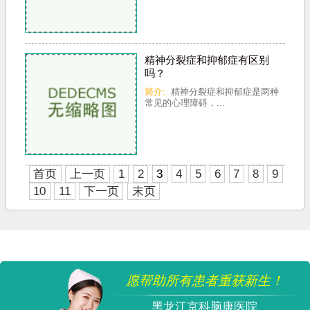
精神分裂症和抑郁症有区别
吗？
简介:
精神分裂症和抑郁症是两种
常见的心理障碍，...
首页
上一页
1
2
3
4
5
6
7
8
9
10
11
下一页
末页
愿帮助所有患者重获新生！
黑龙江京科脑康医院