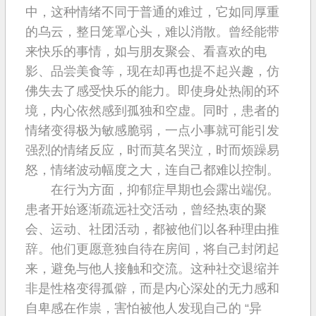
中，这种情绪不同于普通的难过，它如同厚重
的乌云，整日笼罩心头，难以消散。曾经能带
来快乐的事情，如与朋友聚会、看喜欢的电
影、品尝美食等，现在却再也提不起兴趣，仿
佛失去了感受快乐的能力。即使身处热闹的环
境，内心依然感到孤独和空虚。同时，患者的
情绪变得极为敏感脆弱，一点小事就可能引发
强烈的情绪反应，时而莫名哭泣，时而烦躁易
怒，情绪波动幅度之大，连自己都难以控制。
在行为方面，抑郁症早期也会露出端倪。
患者开始逐渐疏远社交活动，曾经热衷的聚
会、运动、社团活动，都被他们以各种理由推
辞。他们更愿意独自待在房间，将自己封闭起
来，避免与他人接触和交流。这种社交退缩并
非是性格变得孤僻，而是内心深处的无力感和
自卑感在作祟，害怕被他人发现自己的 “异