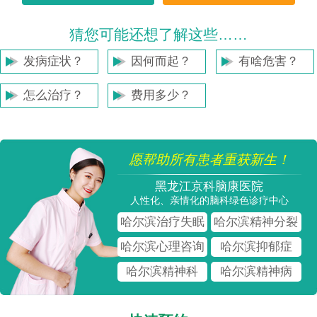
猜您可能还想了解这些……
发病症状？
因何而起？
有啥危害？
怎么治疗？
费用多少？
愿帮助所有患者重获新生！
黑龙江京科脑康医院
人性化、亲情化的脑科绿色诊疗中心
哈尔滨治疗失眠
哈尔滨精神分裂
哈尔滨心理咨询
哈尔滨抑郁症
哈尔滨精神科
哈尔滨精神病