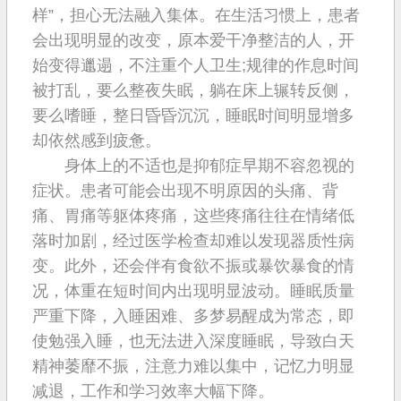
样”，担心无法融入集体。在生活习惯上，患者
会出现明显的改变，原本爱干净整洁的人，开
始变得邋遢，不注重个人卫生;规律的作息时间
被打乱，要么整夜失眠，躺在床上辗转反侧，
要么嗜睡，整日昏昏沉沉，睡眠时间明显增多
却依然感到疲惫。
身体上的不适也是抑郁症早期不容忽视的
症状。患者可能会出现不明原因的头痛、背
痛、胃痛等躯体疼痛，这些疼痛往往在情绪低
落时加剧，经过医学检查却难以发现器质性病
变。此外，还会伴有食欲不振或暴饮暴食的情
况，体重在短时间内出现明显波动。睡眠质量
严重下降，入睡困难、多梦易醒成为常态，即
使勉强入睡，也无法进入深度睡眠，导致白天
精神萎靡不振，注意力难以集中，记忆力明显
减退，工作和学习效率大幅下降。