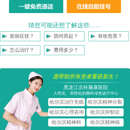
猜您可能还想了解这些……
发病症状？
因何而起？
有啥危害？
怎么治疗？
费用多少？
愿帮助所有患者重获新生！
黑龙江京科脑康医院
人性化、亲情化的脑科绿色诊疗中心
哈尔滨治疗失眠
哈尔滨精神分裂
哈尔滨心理咨询
哈尔滨抑郁症
哈尔滨精神科
哈尔滨精神病